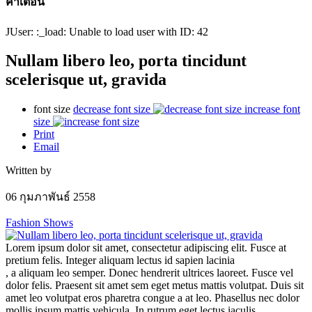
คำเตือน
JUser: :_load: Unable to load user with ID: 42
Nullam libero leo, porta tincidunt
scelerisque ut, gravida
font size
decrease font size
increase font
size
Print
Email
Written by
06 กุมภาพันธ์ 2558
Fashion Shows
Lorem ipsum dolor sit amet, consectetur adipiscing elit. Fusce at
pretium felis. Integer aliquam lectus id sapien lacinia
, a aliquam leo semper. Donec hendrerit ultrices laoreet. Fusce vel
dolor felis. Praesent sit amet sem eget metus mattis volutpat. Duis sit
amet leo volutpat eros pharetra congue a at leo. Phasellus nec dolor
mollis ipsum mattis vehicula. In rutrum eget lectus iaculis