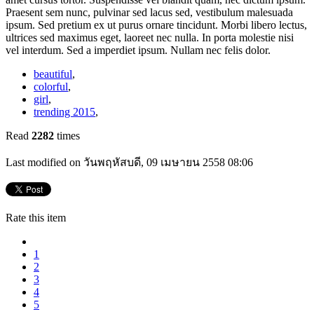
Praesent sem nunc, pulvinar sed lacus sed, vestibulum malesuada
ipsum. Sed pretium ex ut purus ornare tincidunt. Morbi libero lectus,
ultrices sed maximus eget, laoreet nec nulla. In porta molestie nisi
vel interdum. Sed a imperdiet ipsum. Nullam nec felis dolor.
beautiful
,
colorful
,
girl
,
trending 2015
,
Read
2282
times
Last modified on วันพฤหัสบดี, 09 เมษายน 2558 08:06
Rate this item
1
2
3
4
5