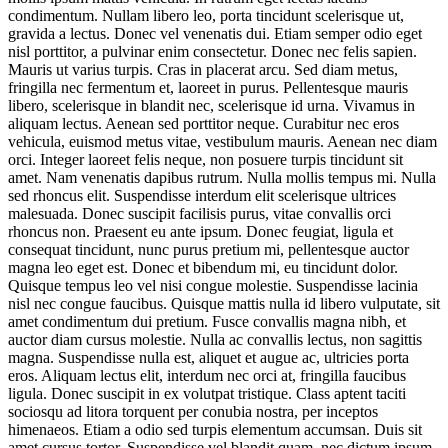
condimentum. Nullam libero leo, porta tincidunt scelerisque ut,
gravida a lectus. Donec vel venenatis dui. Etiam semper odio eget
nisl porttitor, a pulvinar enim consectetur. Donec nec felis sapien.
Mauris ut varius turpis. Cras in placerat arcu. Sed diam metus,
fringilla nec fermentum et, laoreet in purus. Pellentesque mauris
libero, scelerisque in blandit nec, scelerisque id urna. Vivamus in
aliquam lectus. Aenean sed porttitor neque. Curabitur nec eros
vehicula, euismod metus vitae, vestibulum mauris. Aenean nec diam
orci. Integer laoreet felis neque, non posuere turpis tincidunt sit
amet. Nam venenatis dapibus rutrum. Nulla mollis tempus mi. Nulla
sed rhoncus elit. Suspendisse interdum elit scelerisque ultrices
malesuada. Donec suscipit facilisis purus, vitae convallis orci
rhoncus non. Praesent eu ante ipsum. Donec feugiat, ligula et
consequat tincidunt, nunc purus pretium mi, pellentesque auctor
magna leo eget est. Donec et bibendum mi, eu tincidunt dolor.
Quisque tempus leo vel nisi congue molestie. Suspendisse lacinia
nisl nec congue faucibus. Quisque mattis nulla id libero vulputate, sit
amet condimentum dui pretium. Fusce convallis magna nibh, et
auctor diam cursus molestie. Nulla ac convallis lectus, non sagittis
magna. Suspendisse nulla est, aliquet et augue ac, ultricies porta
eros. Aliquam lectus elit, interdum nec orci at, fringilla faucibus
ligula. Donec suscipit in ex volutpat tristique. Class aptent taciti
sociosqu ad litora torquent per conubia nostra, per inceptos
himenaeos. Etiam a odio sed turpis elementum accumsan. Duis sit
amet cursus tortor. Suspendisse vel blandit quam, nec dictum ipsum.